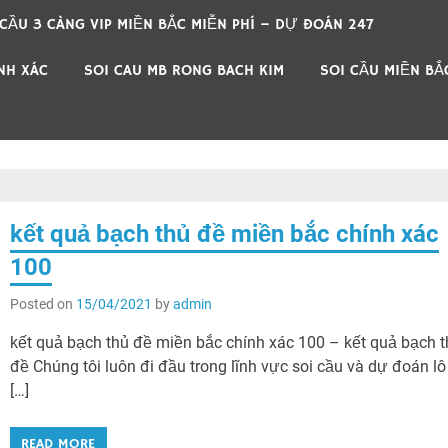
 CẦU 3 CÀNG VIP MIỀN BẮC MIỄN PHÍ – DỰ ĐOÁN 247
NH XÁC
SOI CAU MB RONG BACH KIM
SOI CẦU MIỀN BẮ
kết quả bạch thủ đề miền bắc chính xác
100
Posted on
15/04/2021
by
admin
kết quả bạch thủ đề miền bắc chính xác 100 – kết quả bạch 
đề Chúng tôi luôn đi đầu trong lĩnh vực soi cầu và dự đoán lô
[…]
READ MORE