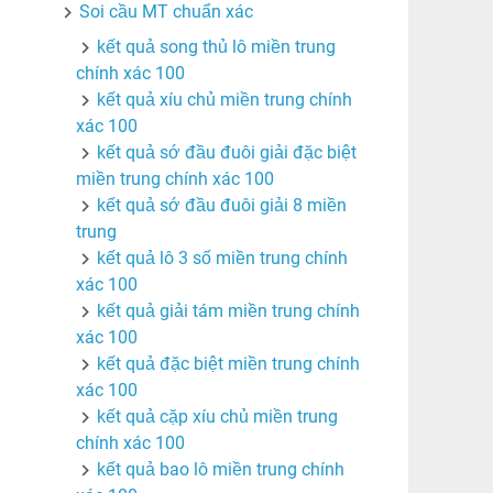
Soi cầu MT chuẩn xác
kết quả song thủ lô miền trung
chính xác 100
kết quả xíu chủ miền trung chính
xác 100
kết quả sớ đầu đuôi giải đặc biệt
miền trung chính xác 100
kết quả sớ đầu đuôi giải 8 miền
trung
kết quả lô 3 số miền trung chính
xác 100
kết quả giải tám miền trung chính
xác 100
kết quả đặc biệt miền trung chính
xác 100
kết quả cặp xíu chủ miền trung
chính xác 100
kết quả bao lô miền trung chính