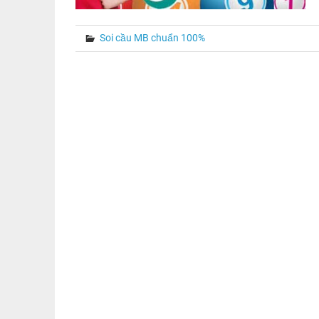
Soi cầu MB chuẩn 100%