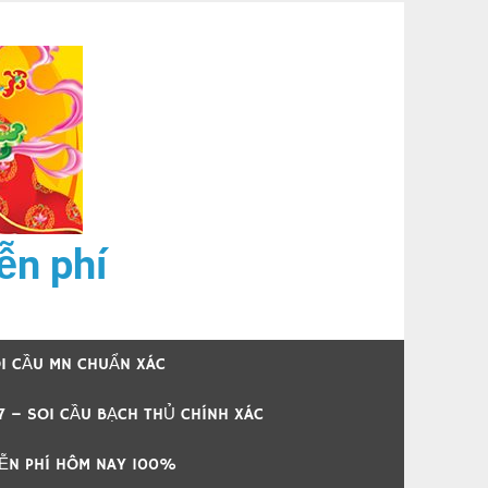
ễn phí
 hàng những sản phẩm và dịch vụ tốt nhất.
I CẦU MN CHUẨN XÁC
7 – SOI CẦU BẠCH THỦ CHÍNH XÁC
IỄN PHÍ HÔM NAY 100%