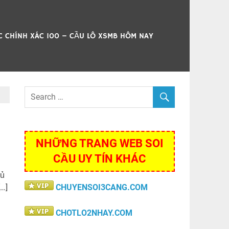
C CHÍNH XÁC 100 – CẦU LÔ XSMB HÔM NAY
NHỮNG TRANG WEB SOI
CẦU UY TÍN KHÁC
hủ
[…]
CHUYENSOI3CANG.COM
CHOTLO2NHAY.COM