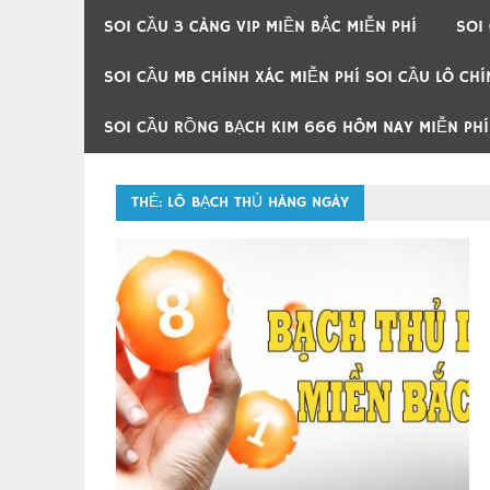
SOI CẦU 3 CÀNG VIP MIỀN BẮC MIỄN PHÍ
SOI
SOI CẦU MB CHÍNH XÁC MIỄN PHÍ SOI CẦU LÔ CHÍ
SOI CẦU RỒNG BẠCH KIM 666 HÔM NAY MIỄN PHÍ
THẺ:
LÔ BẠCH THỦ HÀNG NGÀY