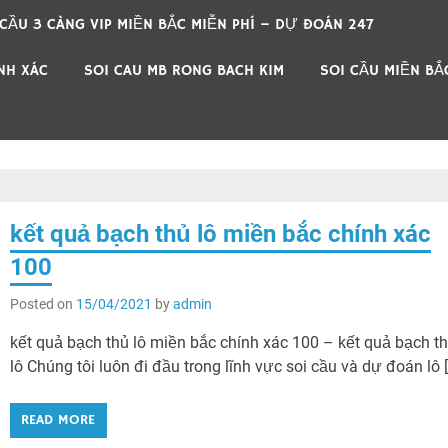
 CẦU 3 CÀNG VIP MIỀN BẮC MIỄN PHÍ – DỰ ĐOÁN 247
NH XÁC
SOI CAU MB RONG BACH KIM
SOI CẦU MIỀN BẮ
kết quả bạch thủ lô miền bắc chính xác
100
Posted on
15/04/2021
by
admin
kết quả bạch thủ lô miền bắc chính xác 100 – kết quả bạch t
lô Chúng tôi luôn đi đầu trong lĩnh vực soi cầu và dự đoán lô 
READ MORE