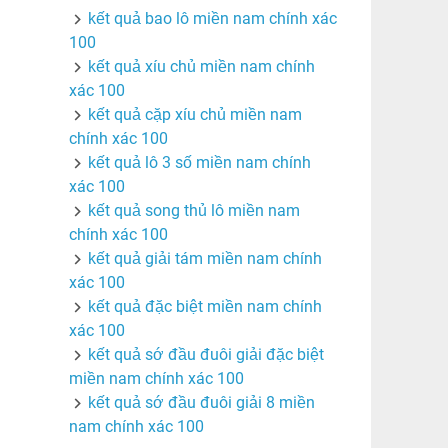
kết quả bao lô miền nam chính xác
100
kết quả xíu chủ miền nam chính
xác 100
kết quả cặp xíu chủ miền nam
chính xác 100
kết quả lô 3 số miền nam chính
xác 100
kết quả song thủ lô miền nam
chính xác 100
kết quả giải tám miền nam chính
xác 100
kết quả đặc biệt miền nam chính
xác 100
kết quả sớ đầu đuôi giải đặc biệt
miền nam chính xác 100
kết quả sớ đầu đuôi giải 8 miền
nam chính xác 100