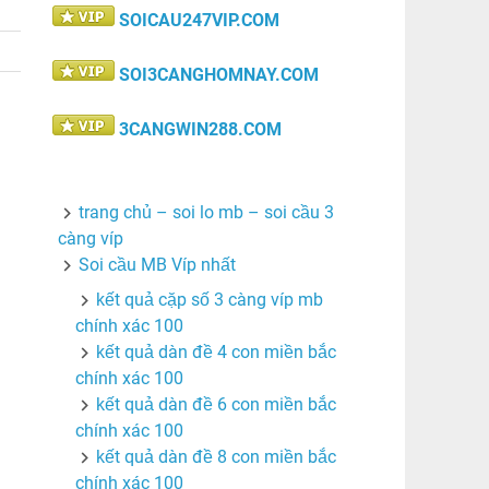
SOICAU247VIP.COM
SOI3CANGHOMNAY.COM
3CANGWIN288.COM
trang chủ – soi lo mb – soi cầu 3
càng víp
Soi cầu MB Víp nhất
kết quả cặp số 3 càng víp mb
chính xác 100
kết quả dàn đề 4 con miền bắc
chính xác 100
kết quả dàn đề 6 con miền bắc
chính xác 100
kết quả dàn đề 8 con miền bắc
chính xác 100